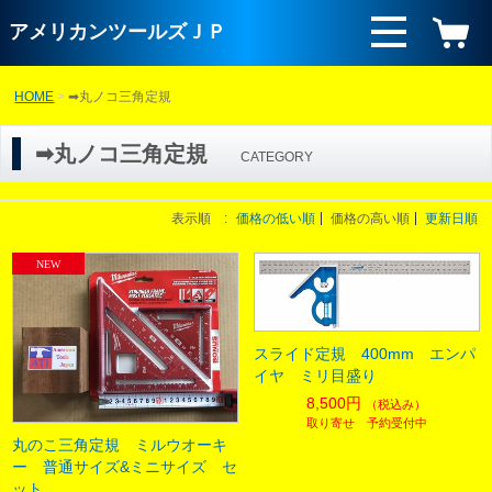
アメリカンツールズＪＰ
HOME
➡丸ノコ三角定規
➡丸ノコ三角定規
CATEGORY
表示順 :
価格の低い順
価格の高い順
更新日順
スライド定規 400mm エンパ
イヤ ミリ目盛り
8,500円
（税込み）
取り寄せ 予約受付中
丸のこ三角定規 ミルウオーキ
ー 普通サイズ&ミニサイズ セ
ット