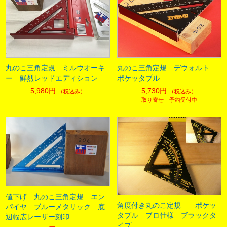
丸のこ三角定規 ミルウオーキ
丸のこ三角定規 デウォルト
ー 鮮烈レッドエディション
ポケッタブル
5,980円
5,730円
（税込み）
（税込み）
取り寄せ 予約受付中
値下げ 丸のこ三角定規 エン
角度付き丸のこ定規 ポケッ
パイヤ ブルーメタリック 底
タブル プロ仕様 ブラックタ
辺幅広レーザー刻印
イプ