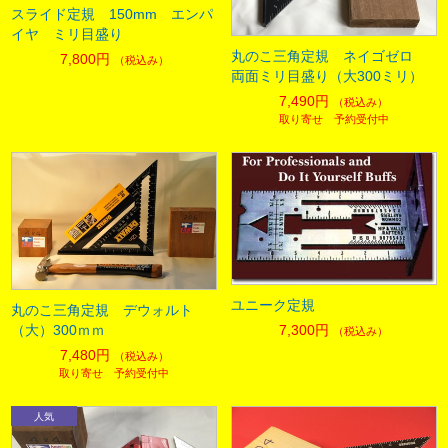
スライド定規 150mm エンパ
イヤ ミリ目盛り
丸のこ三角定規 ネイゴゼロ
7,800円
（税込み）
両面ミリ目盛り（大300ミリ）
7,490円
（税込み）
取り寄せ 予約受付中
ユニーク定規
丸のこ三角定規 デウォルト
7,300円
（大）300ｍｍ
（税込み）
7,480円
（税込み）
取り寄せ 予約受付中