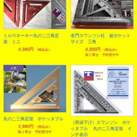
ミルウオーキー丸のこ三角定
名門スワンソン社 超ポケット
規 ミニ
サイズ 三角
4,380円
4,300円
（税込み）
（税込み）
取り寄せ 予約受付中
丸のこ三角定規 ポケッタブル
（再値下げ）スワンソン ポケ
2,980円
（税込み）
ッタブル 丸のこ三角定規 イ
取り寄せ 予約受付中
ンチ表示