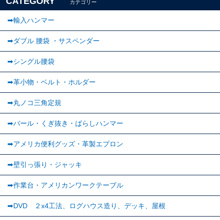
CATEGORY
カテゴリー
➡輸入ハンマー
➡ダブル 腰袋 ・サスペンダー
➡︎シングル腰袋
➡︎革小物・ベルト・ホルダー
➡丸ノコ三角定規
➡バール・くぎ抜き・ばらしハンマー
➡アメリカ便利グッズ・革製エプロン
➡壁引っ張り・ジャッキ
➡作業台・アメリカンワークテーブル
➡DVD ２x4工法、ログハウス造り、デッキ、屋根