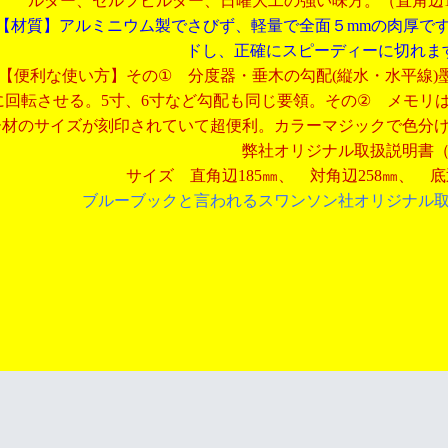
ルダー、セルフビルダー、日曜大工の強い味方。（直角辺1
【材質】アルミニウム製でさびず、軽量で全面５
mm
の肉厚で
ドし、正確にスピーディーに切れま
【便利な使い方】その
①
分度器・垂木の勾配
(
縦水・水平線
)
に回転させる。
5
寸、
6寸など勾配も同じ要領。その
②
メモリ
ー材のサイズが刻印されていて超便利。カラーマジックで色分
弊社オリジナル取扱説明書
サイズ 直角辺185㎜、 対角辺258㎜、 
ブルーブックと言われるスワンソン社オリジナル