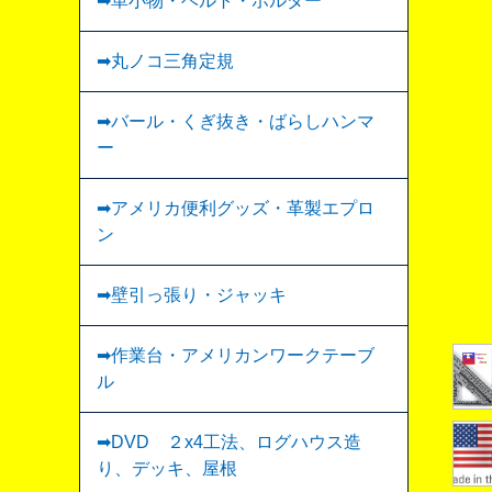
➡︎革小物・ベルト・ホルダー
➡丸ノコ三角定規
➡バール・くぎ抜き・ばらしハンマ
ー
➡アメリカ便利グッズ・革製エプロ
ン
➡壁引っ張り・ジャッキ
➡作業台・アメリカンワークテーブ
ル
➡DVD ２x4工法、ログハウス造
り、デッキ、屋根