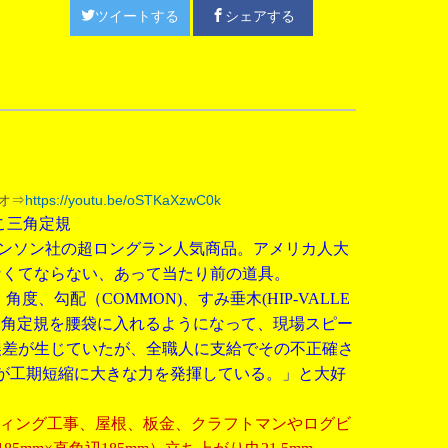
ツイートする
シェアする
オ⇒
https://youtu.be/oSTKaXzwC0k
こ三角定規
ワンソン社の超ロングラン人気商品。アメリカ人大
なくてならない、あって当たり前の道具。
、角度、勾配（
COMMON)
、すみ垂木
(HIP-VALLE
三角定規を腰袋に入れるようになって、現場スピー
誤差が生じていたが、全職人に支給でその不正確さ
が工期短縮に大きな力を発揮している。」と大好
ィング工事、屋根、板金、クラフトマンやログビ