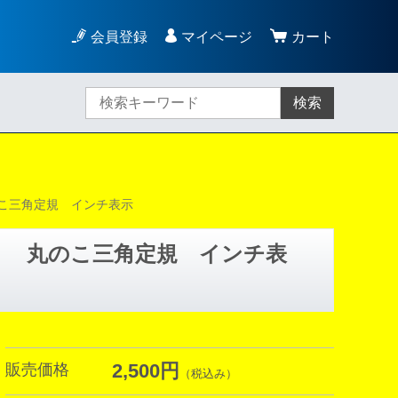
会員登録
マイページ
カート
検索
こ三角定規 インチ表示
ル 丸のこ三角定規 インチ表
2,500円
販売価格
（税込み）