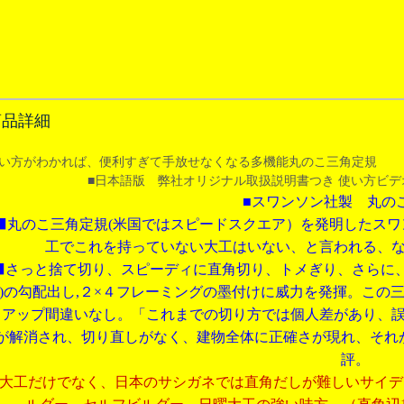
商品詳細
い方がわかれば、便利すぎて手放せなくなる多機能丸のこ三角定規
■日本語版 弊社オリジナル取扱説明書つき 使い方ビデ
■スワンソン社製 丸の
⬛️丸のこ三角定規(米国ではスピードスクエア）を発明したス
工でこれを持っていない大工はいない、と言われる、
⬛️さっと捨て切り、スピーディに直角切り、トメぎり、さらに
)
の勾配出し
,
２
×
４フレーミングの墨付けに威力を発揮。この
ドアップ間違いなし。「これまでの切り方では個人差があり、
が解消され、切り直しがなく、建物全体に正確さが現れ、それ
評。
大工だけでなく、日本のサシガネでは直角だしが難しいサイデ