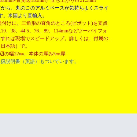
85
mm×直角辺185mm
）立ち上がり巾21.5mm
すから、丸のこのアルミベースが気持ちよくスライ
す。米国より直輸入。
墨付けに。三角形の直角のところ
(ピボット
)
を支点
は
19
、
38、
44.5
、
76
、
89、
114mm
などツーバイフォ
けすれば現場でスピードアップ。詳しくは、付属の
（日本語）で。
底辺の幅22㎜、本体の厚み5㎜厚
取扱説明書（英語）もついています。