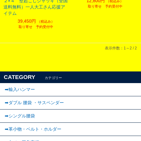
２×４ 壁起こしジャッキ（全国
12,800円
（税込み）
送料無料）一人大工さん応援ア
取り寄せ 予約受付中
イテム
39,450円
（税込み）
取り寄せ 予約受付中
表示件数：1～2 / 2
CATEGORY
カテゴリー
➡輸入ハンマー
➡ダブル 腰袋 ・サスペンダー
➡︎シングル腰袋
➡︎革小物・ベルト・ホルダー