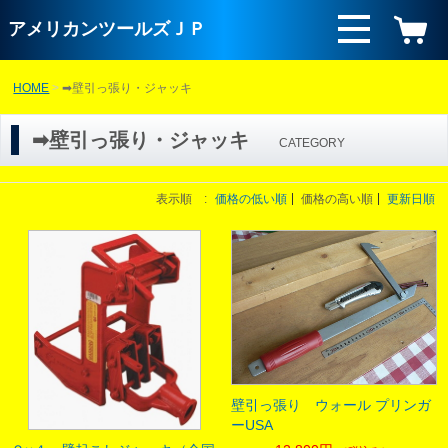
アメリカンツールズＪＰ
HOME
➡壁引っ張り・ジャッキ
➡壁引っ張り・ジャッキ
CATEGORY
表示順 :
価格の低い順
価格の高い順
更新日順
壁引っ張り ウォール プリンガ
ーUSA