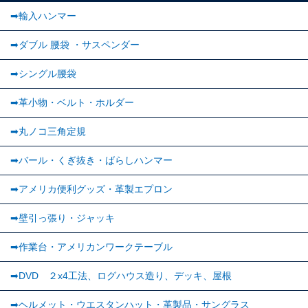
➡輸入ハンマー
➡ダブル 腰袋 ・サスペンダー
➡︎シングル腰袋
➡︎革小物・ベルト・ホルダー
➡丸ノコ三角定規
➡バール・くぎ抜き・ばらしハンマー
➡アメリカ便利グッズ・革製エプロン
➡壁引っ張り・ジャッキ
➡作業台・アメリカンワークテーブル
➡DVD ２x4工法、ログハウス造り、デッキ、屋根
➡ヘルメット・ウエスタンハット・革製品・サングラス