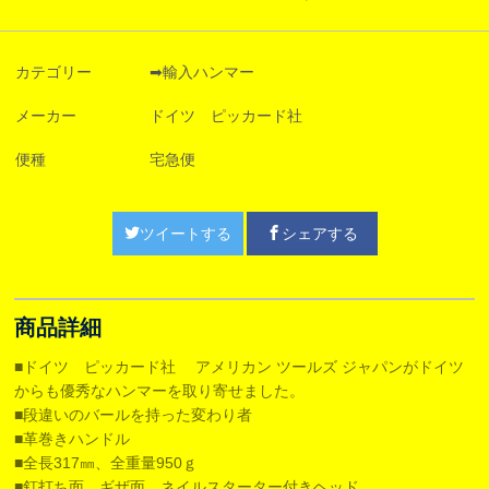
カテゴリー
➡輸入ハンマー
メーカー
ドイツ ピッカード社
便種
宅急便
ツイートする
シェアする
商品詳細
■ドイツ ピッカード社 アメリカン ツールズ ジャパンがドイツ
からも優秀なハンマーを取り寄せました。
■段違いのバールを持った変わり者
■革巻きハンドル
■全長317㎜、全重量950ｇ
■釘打ち面 ギザ面 ネイルスターター付きヘッド