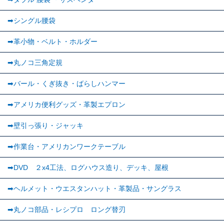
➡︎シングル腰袋
➡︎革小物・ベルト・ホルダー
➡丸ノコ三角定規
➡バール・くぎ抜き・ばらしハンマー
➡アメリカ便利グッズ・革製エプロン
➡壁引っ張り・ジャッキ
➡作業台・アメリカンワークテーブル
➡DVD ２x4工法、ログハウス造り、デッキ、屋根
➡ヘルメット・ウエスタンハット・革製品・サングラス
➡丸ノコ部品・レシプロ ロング替刃