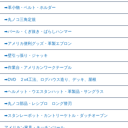
➡︎革小物・ベルト・ホルダー
➡丸ノコ三角定規
➡バール・くぎ抜き・ばらしハンマー
➡アメリカ便利グッズ・革製エプロン
➡壁引っ張り・ジャッキ
➡作業台・アメリカンワークテーブル
➡DVD ２x4工法、ログハウス造り、デッキ、屋根
➡ヘルメット・ウエスタンハット・革製品・サングラス
➡丸ノコ部品・レシプロ ロング替刃
➡スタンレーポット・カントリーケトル・ダッチオーブン
アメリカン家具・キッチンツール