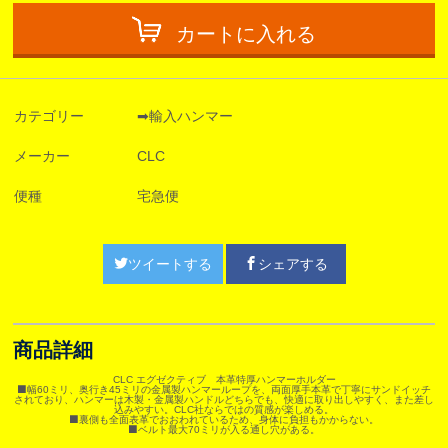
カートに入れる
カテゴリー
➡輸入ハンマー
メーカー
CLC
便種
宅急便
ツイートする
シェアする
商品詳細
CLC エグゼクティブ 本革特厚ハンマーホルダー
⬛️幅60ミリ、奥行き45ミリの金属製ハンマーループを、両面厚手本革で丁寧にサンドイッチ
されており、ハンマーは木製・金属製ハンドルどちらでも、快適に取り出しやすく、また差し
込みやすい。CLC社ならではの質感が楽しめる。
⬛️裏側も全面表革でおおわれているため、身体に負担もかからない。
⬛️ベルト最大70ミリが入る通し穴がある。