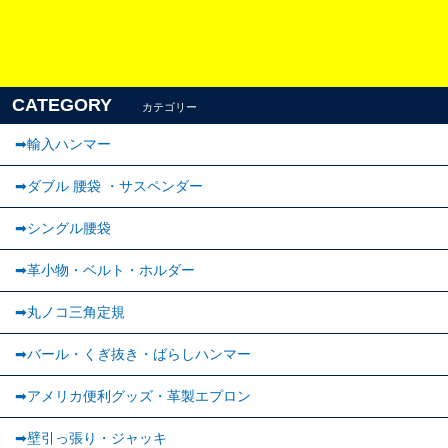
CATEGORY
カテゴリー
➡輸入ハンマー
➡ダブル 腰袋 ・サスペンダー
➡︎シングル腰袋
➡︎革小物・ベルト・ホルダー
➡丸ノコ三角定規
➡バール・くぎ抜き・ばらしハンマー
➡アメリカ便利グッズ・革製エプロン
➡壁引っ張り・ジャッキ