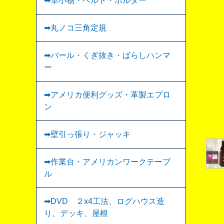
➡︎革小物・ベルト・ホルダー
➡丸ノコ三角定規
➡バール・くぎ抜き・ばらしハンマ
ー
➡アメリカ便利グッズ・革製エプロ
ン
➡壁引っ張り・ジャッキ
➡作業台・アメリカンワークテーブ
ル
➡DVD ２x4工法、ログハウス造
り、デッキ、屋根