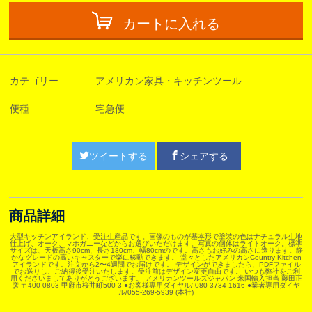
カートに入れる
カテゴリー
アメリカン家具・キッチンツール
便種
宅急便
ツイートする
シェアする
商品詳細
大型キッチンアイランド、受注生産品です。画像のものが基本形で塗装の色はナチュラル生地
仕上げ、オーク、マホガニーなどからお選びいただけます。写真の個体はライトオーク。標準
サイズは、天板高さ90cm、長さ180cm、幅80cmのです。高さもお好みの高さに造ります。静
かなグレードの高いキャスターで楽に移動できます。 堂々としたアメリカンCountry Kitchen
アイランドです。注文から2〜4週間でお届けです。 デザインができましたら、PDFファイル
でお送りし、ご納得後受注いたします。受注前はデザイン変更自由です。 いつも弊社をご利
用くださいましてありがとうございます。 アメリカンツールズジャパン 米国輸入担当 藤田正
彦 〒400-0803 甲府市桜井町500-3 ●お客様専用ダイヤル/ 080-3734-1616 ●業者専用ダイヤ
ル/055-269-5939 (本社)