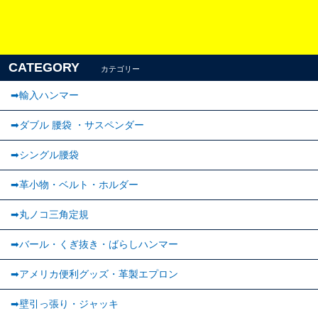
CATEGORY
カテゴリー
➡輸入ハンマー
➡ダブル 腰袋 ・サスペンダー
➡︎シングル腰袋
➡︎革小物・ベルト・ホルダー
➡丸ノコ三角定規
➡バール・くぎ抜き・ばらしハンマー
➡アメリカ便利グッズ・革製エプロン
➡壁引っ張り・ジャッキ