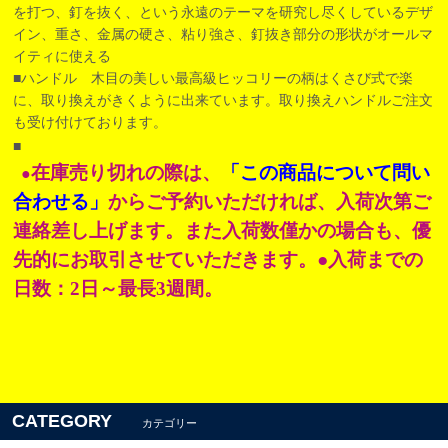
を打つ、釘を抜く、という永遠のテーマを研究し尽くしているデザ
イン、重さ、金属の硬さ、粘り強さ、釘抜き部分の形状がオールマ
イティに使える
■ハンドル 木目の美しい最高級ヒッコリーの柄はくさび式で楽
に、取り換えがきくように出来ています。取り換えハンドルご注文
も受け付けております。
■
在庫売り切れの際は、
「この商品について問い
●
合わせる」
からご予約いただければ、入荷次第ご
連絡差し上げます。また入荷数僅かの場合も、優
先的にお取引させていただきます。●入荷までの
日数：2日～最長3週間。
CATEGORY
カテゴリー