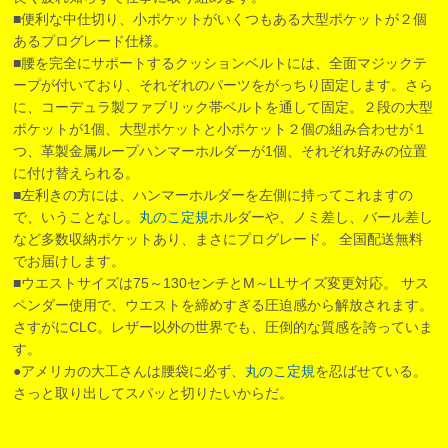
■便利な中仕切り、小ポケットがいくつもある大型ポケットが２個
あるプログレード仕様。
■腰を完全にサポートするクッションベルトには、全面マジックテ
ープが付いており、それぞれのパーツをがっちり固定します。さら
に、コーデュラ製ファブリック帯ベルトを通して固定。２段の大型
ポケットが1個、大型ポケットと小ポケット２個の組み合わせが１
つ、革製金属ループハンマーホルダーが1個、それぞれ好みの位置
に付け替えられる。
■左利きの方には、ハンマーホルダーを左側に持ってこれますの
で、いうことなし。
丸のこ定規
ホルダーや、ノミ差し、バール差し
など多数収納ポケットあり、まさにプログレード。 全国配送無料
でお届けします。
■ウエストサイズは75～130センチとM～LLサイズ変更対応。 サス
ペンダー使用で、ウエストを締めすぎる圧迫感から解放されます。
さすがにCLC。レザー以外の世界でも、圧倒的な質感を誇っていま
す。
●アメリカの大工さんは腰袋に必ず、
丸のこ定規
を忍ばせている。
さっと取り出してスパッと切りたいからだ。