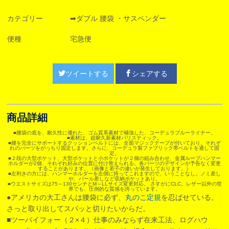
カテゴリー
➡ダブル 腰袋 ・サスペンダー
便種
宅急便
ツイートする
シェアする
商品詳細
■腰袋の底を、耐久性に優れた、ゴム質系素材で補強した、コーデュラブルーライナー。
■素材は、超耐久新素材バリスティック。
■腰を完全にサポートするクッションベルトには、全面マジックテープが付いており、それぞ
れのパーツをがっちり固定します。さらに、コーデュラ製ファブリック帯ベルトを通して固
定。
■２段の大型ポケット、大型ポケットと小ポケットが２個の組み合わせ、金属ループハンマー
ホルダーが2個、それぞれ好みの位置に付け替えられる。各パーツのデザインが予告なく変更
することがあります。（画像と若干の違いが発生しております。）
■左利きの方には、ハンマーホルダーを左側に持ってこれますので、いうことなし。ノミ差し
や、バール差しなど収納ポケットあり。
■ウエストサイズは75～130センチとM～LLサイズ変更対応。 さすがにCLC。レザー以外の世
界でも、圧倒的な質感を誇っています。
●アメリカの大工さんは腰袋に必ず、
丸のこ定規
を忍ばせている。
さっと取り出してスパッと切りたいからだ。
■ツーバイフォー（２×４）仕事のみならず在来工法、ログハウ