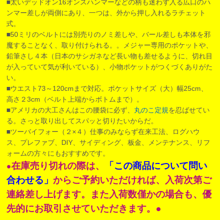
■太いデッドオン16オンスハンマーなどの柄も迷わず入る広口のハ
ンマー差しが両側にあり、一つは、外から押し入れるラチェット
式。
■50ミリのベルトには別売りのノミ差しや、バール差しも本体を邪
魔することなく、取り付けられる。。メジャー専用のポケットや、
鉛筆さし４本（日本のサシガネなど長い物も差せるように、切れ目
が入っていて気が利いている）、小物ポケットがつくづくありがた
い。
■ウエスト73～120cmまで対応。ポケットサイズ（大）幅25cm、
高さ２3cm（ベルト上端からボトムまで）。
■アメリカの大工さんはこの腰袋に必ず、
丸のこ定規
を忍ばせてい
る。さっと取り出してスパッと切りたいからだ。
■ツーバイフォー（２×４）仕事のみならず在来工法、ログハウ
ス、プレファブ、DIY、サイディング、板金、メンテナンス、リフ
ォームの方々にもおすすめです。
在庫売り切れの際は、
「この商品について問い
●
合わせる」
からご予約いただければ、入荷次第ご
連絡差し上げます。また入荷数僅かの場合も、優
先的にお取引させていただきます。●