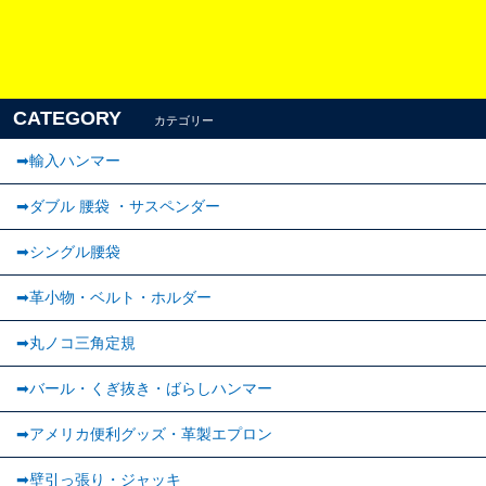
CATEGORY
カテゴリー
➡輸入ハンマー
➡ダブル 腰袋 ・サスペンダー
➡︎シングル腰袋
➡︎革小物・ベルト・ホルダー
➡丸ノコ三角定規
➡バール・くぎ抜き・ばらしハンマー
➡アメリカ便利グッズ・革製エプロン
➡壁引っ張り・ジャッキ