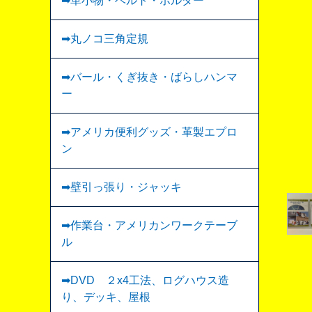
➡︎革小物・ベルト・ホルダー
➡丸ノコ三角定規
➡バール・くぎ抜き・ばらしハンマ
ー
➡アメリカ便利グッズ・革製エプロ
ン
➡壁引っ張り・ジャッキ
➡作業台・アメリカンワークテーブ
ル
➡DVD ２x4工法、ログハウス造
り、デッキ、屋根