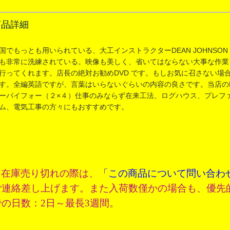
商品詳細
国でもっとも用いられている、大工インストラクターDEAN JOHNS
も非常に洗練されている。映像も美しく、省いてはならない大事な作業
行ってくれます。店長の絶対お勧めDVD です。もしお気に召さない場
す。全編英語ですが、言葉はいらないぐらいの内容の良さです。当店のD
ーバイフォー（２×４）仕事のみならず在来工法、ログハウス、プレファ
ム、電気工事の方々にもおすすめです。
在庫売り切れの際は、
「この商品について問い合わ
●
ご連絡差し上げます。また入荷数僅かの場合も、優先
での日数：2日～最長3週間。