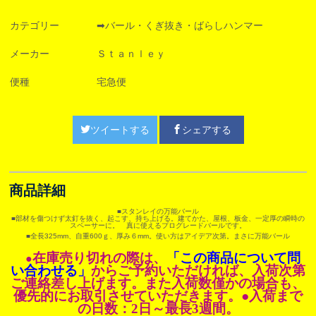
カテゴリー
➡バール・くぎ抜き・ばらしハンマー
メーカー
Ｓｔａｎｌｅｙ
便種
宅急便
ツイートする
シェアする
商品詳細
■スタンレイの万能バール
■部材を傷つけず太釘を抜く、起こす、持ち上げる。建てかた、屋根、板金、一定厚の瞬時の
スペーサーに。 真に使えるプログレードバールです。
■全長325mm、自重600ｇ、厚み６mm。使い方はアイデア次第。まさに万能バール
在庫売り切れの際は、
「この商品について問
●
い合わせる」
からご予約いただければ、入荷次第
ご連絡差し上げます。また入荷数僅かの場合も、
優先的にお取引させていただきます。●入荷まで
の日数：2日～最長3週間。